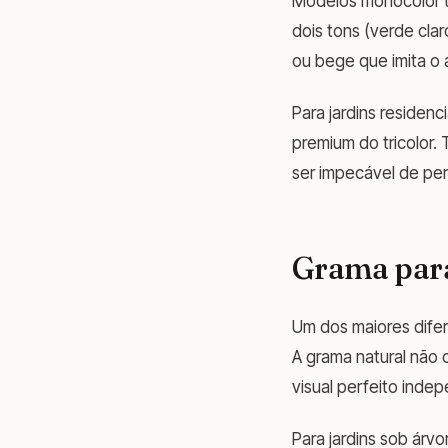
Modelos monocolor tê
dois tons (verde cla
ou bege que imita o 
Para jardins residenci
premium do tricolor.
ser impecável de per
Grama par
Um dos maiores difer
A grama natural não 
visual perfeito inde
Para jardins sob árv