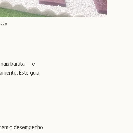
sque
 mais barata — é
amento. Este guia
rminam o desempenho