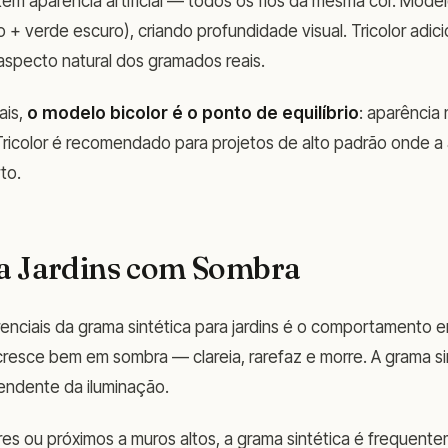
m aparência artificial — todos os fios da mesma cor. Mode
ro + verde escuro), criando profundidade visual. Tricolor ad
aspecto natural dos gramados reais.
ais,
o modelo bicolor é o ponto de equilíbrio
: aparência
 Tricolor é recomendado para projetos de alto padrão onde a
to.
a Jardins com Sombra
enciais da grama sintética para jardins é o comportamento
cresce bem em sombra — clareia, rarefaz e morre. A grama s
pendente da iluminação.
ores ou próximos a muros altos, a grama sintética é frequen