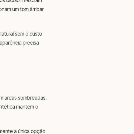
los bicolor mesclam
icionam um tom âmbar
 natural sem o custo
 aparência precisa
 em áreas sombreadas.
intética mantém o
temente a única opção