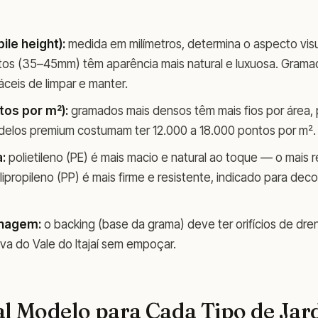
pile height):
medida em milímetros, determina o aspecto visu
tos (35–45mm) têm aparência mais natural e luxuosa. Grama
ceis de limpar e manter.
os por m²):
gramados mais densos têm mais fios por área,
delos premium costumam ter 12.000 a 18.000 pontos por m².
a:
polietileno (PE) é mais macio e natural ao toque — o mai
olipropileno (PP) é mais firme e resistente, indicado para de
enagem:
o backing (base da grama) deve ter orifícios de dre
va do Vale do Itajaí sem empoçar.
al Modelo para Cada Tipo de Jar