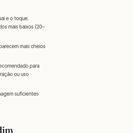
al e o toque.
dos mais baixos (20–
 parecem mais cheios
s recomendado para
coração ou uso
nagem suficientes
dim