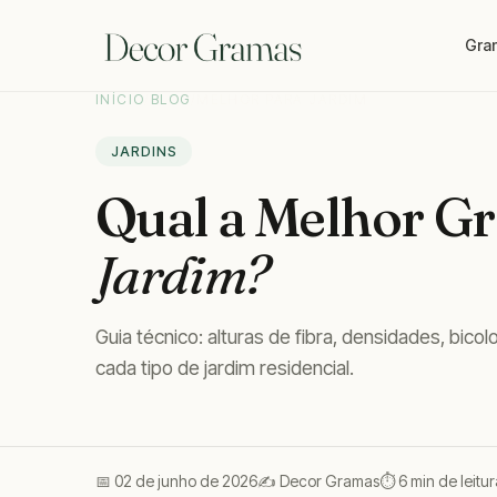
Gram
INÍCIO
/
BLOG
/
MELHOR PARA JARDIM
JARDINS
Qual a Melhor Gr
Jardim?
Guia técnico: alturas de fibra, densidades, bicol
cada tipo de jardim residencial.
📅 02 de junho de 2026
✍️ Decor Gramas
⏱ 6 min de leitur