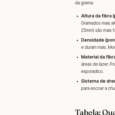
da grama:
Altura da fibra (
Gramados mais al
25mm) são mais fá
Densidade (pont
e duram mais. Mo
Material da fibr
áreas de lazer. P
esporádico.
Sistema de dr
para escoar a chu
Tabela: Qu