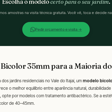
Escolha o modelo
certo para o seu jardim
.
os amostras na visita técnica gratuita. Você vê, toca e decide na
Pedir orçamento e visita →
 Bicolor 35mm para a Maioria do
 dos jardins residenciais no Vale do Itajaí, um
modelo bicol
ece o melhor equilíbrio entre aparência natural, durabilidad
, opte por modelos com tratamento antibactérico. Se a estét
ricolor de 40–45mm.