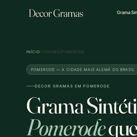
Grama Sin
INÍCIO
/
CIDADES
/
POMERODE
POMERODE — A CIDADE MAIS ALEMÃ DO BRASIL
DECOR GRAMAS EM POMERODE
Grama Sintét
Pomerode
que 