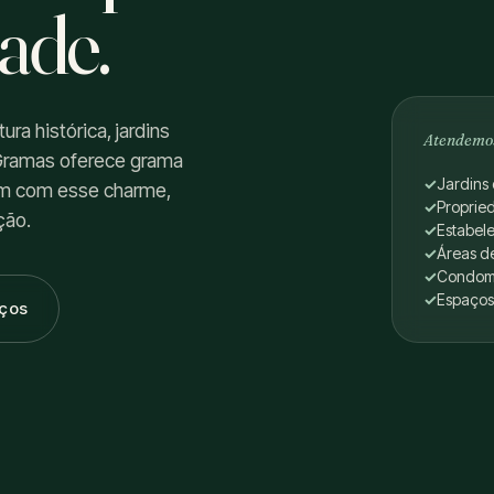
ade.
a histórica, jardins
Atendemo
 Gramas oferece grama
Jardins 
am com esse charme,
Proprie
ção.
Estabel
Áreas de
Condomí
Espaços
iços