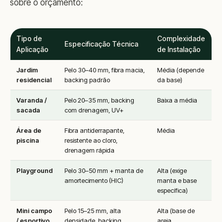
sobre o orçamento:
Tipo de
Complexidade
Especificação Técnica
Aplicação
de Instalação
Jardim
Pelo 30–40 mm, fibra macia,
Média (depende
residencial
backing padrão
da base)
Varanda /
Pelo 20–35 mm, backing
Baixa a média
sacada
com drenagem, UV+
Área de
Fibra antiderrapante,
Média
piscina
resistente ao cloro,
drenagem rápida
Playground
Pelo 30–50 mm + manta de
Alta (exige
amortecimento (HIC)
manta e base
específica)
Mini campo
Pelo 15–25 mm, alta
Alta (base de
/ esportivo
densidade, backing
areia,