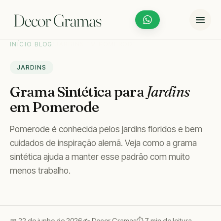
INÍCIO
/
BLOG
/
JARDINS EM POMERODE
JARDINS
Grama Sintética para
Jardins
em Pomerode
Pomerode é conhecida pelos jardins floridos e bem
cuidados de inspiração alemã. Veja como a grama
sintética ajuda a manter esse padrão com muito
menos trabalho.
📅 22 de junho de 2026
✍️ Decor Gramas
⏱ 7 min de leitura